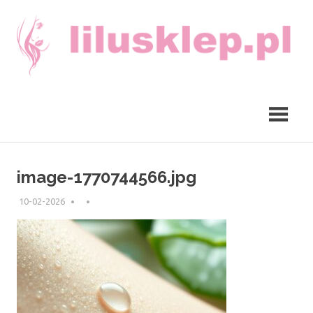
Skip
to
content
lilusklep.pl
image-1770744566.jpg
10-02-2026