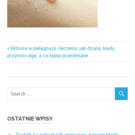
Previous
Nawigacja
Ektoina w pielęgnacji i leczeniu: jak działa, kiedy
Post:
przynosi ulgę, a co bywa przeceniane
wpisu
OSTATNIE WPISY
Trądzik na policzkach: przyczyny, typowe błędy