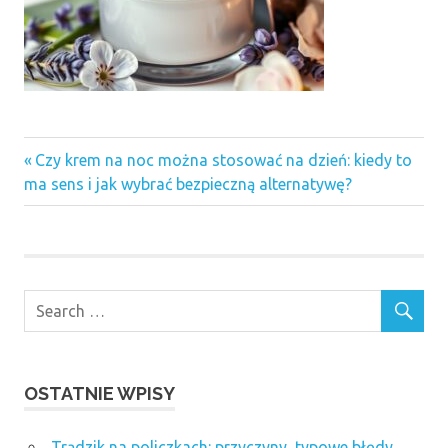
Previous
Nawigacja
Czy krem na noc można stosować na dzień: kiedy to
Post:
ma sens i jak wybrać bezpieczną alternatywę?
wpisu
OSTATNIE WPISY
Trądzik na policzkach: przyczyny, typowe błędy