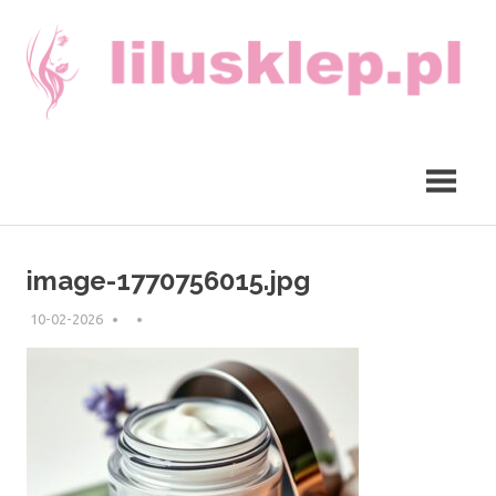
Skip
to
content
lilusklep.pl
image-1770756015.jpg
10-02-2026