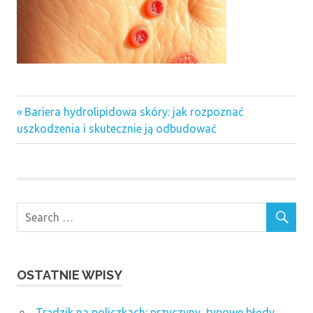
Previous
Nawigacja
Bariera hydrolipidowa skóry: jak rozpoznać
Post:
uszkodzenia i skutecznie ją odbudować
wpisu
OSTATNIE WPISY
Trądzik na policzkach: przyczyny, typowe błędy