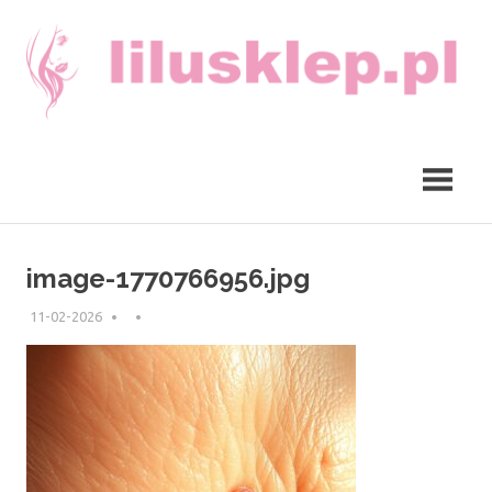
Skip
to
content
lilusklep.pl
image-1770766956.jpg
11-02-2026